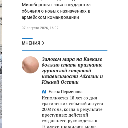
Минобороны РФ: при
Минобороны глава государства
освобождении Анискино ВСУ
объявил о новых назначениях в
понесли большие потери, часть
армейском командовании
военных сдалась в плен
07 августа 2026, 16:02
Александр Лукашенко:
Россияне «услышали батьку» и
скупают пустующие дома в
МНЕНИЯ
белорусских деревнях
Залогом мира на Кавказе
должно стать признание
грузинской стороной
независимости Абхазии и
Южной Осетии
Елена Перминова
Исполняется 18 лет со дня
трагических событий августа
2008 года, когда в результате
преступных действий
тогдашнего руководства в
Тбилиси пролилась кровь