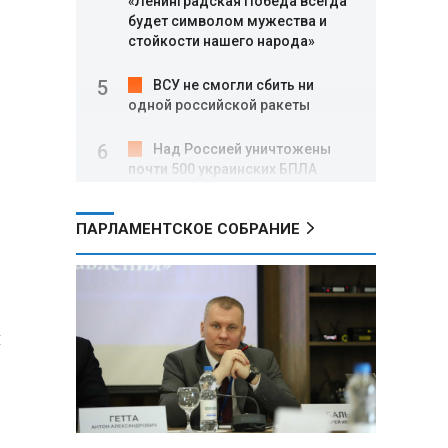
«Ленинградская Победа всегда
будет символом мужества и
стойкости нашего народа»
ВСУ не смогли сбить ни
одной российской ракеты
Над Россией уничтожены
почти 500 украинских БПЛА
Вячеслав Володин: в августе
ПАРЛАМЕНТСКОЕ СОБРАНИЕ
заработали нормы,
направленные на стабилизацию
на топливном рынке, и новые
меры поддержки участников
СВО
й
Александр Лукашенко о
торговых сетях: Почему к
сельчанам вышли только
единицы?