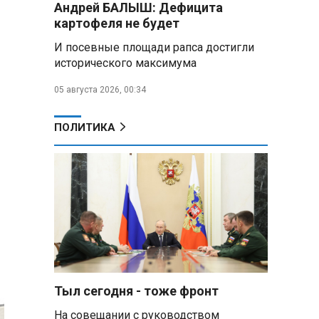
Андрей БАЛЫШ: Дефицита
Премьер Литвы призвал не
картофеля не будет
пугать людей угрозой со
стороны РФ
И посевные площади рапса достигли
исторического максимума
Александр Лукашенко
подарили белорусский бинокль,
05 августа 2026, 00:34
изготовленный по стандартам
НАТО
ПОЛИТИКА
В Белгородской области при
новых атаках ВСУ пострадали
еще четыре человека
Александр Лукашенко о
работе Белкоопсоюза: «Если это
так, это жуть»
Минск возглавил рейтинг
самых популярных зарубежных
Тыл сегодня - тоже фронт
городов у российских туристов
На совещании с руководством