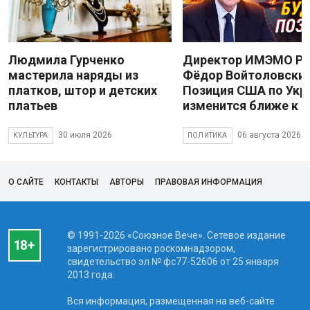
Людмила Гурченко
Директор ИМЭМО Р
мастерила наряды из
Фёдор Войтоловский
платков, штор и детских
Позиция США по Укр
платьев
изменится ближе к 
30 июля 2026
06 августа 2026
КУЛЬТУРА
ПОЛИТИКА
О САЙТЕ
КОНТАКТЫ
АВТОРЫ
ПРАВОВАЯ ИНФОРМАЦИЯ
© 1991-2026 «Союзное Вече». Сетевое издание
зарегистрировано роскомнадзором,
свидетельство эл № фc77-52606 от 25 января
2013 года.
Вся информация, размещенная на веб-сайте