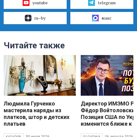
youtube
telegram
ru–by
макс
Читайте также
Людмила Гурченко
Директор ИМЭМО Р
мастерила наряды из
Фёдор Войтоловский
платков, штор и детских
Позиция США по Укр
платьев
изменится ближе к 
30 июля 2026
06 августа 2026
КУЛЬТУРА
ПОЛИТИКА