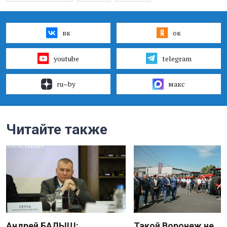
вк
ок
youtube
telegram
ru–by
макс
Читайте также
Андрей БАЛЫШ:
Такой Воронеж не