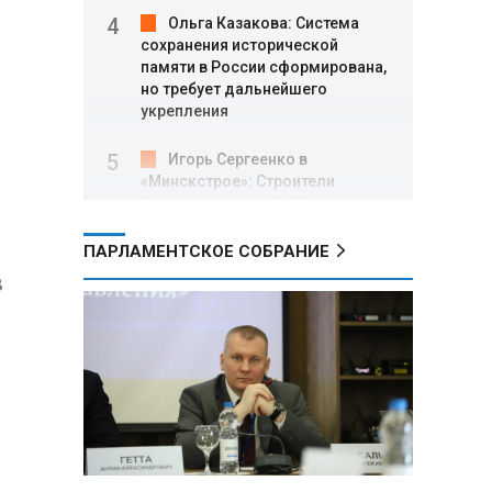
Ольга Казакова: Система
сохранения исторической
памяти в России сформирована,
но требует дальнейшего
укрепления
Игорь Сергеенко в
«Минскстрое»: Строители
формируют новый облик страны
и должны активнее участвовать
в улучшении охраны труда
ПАРЛАМЕНТСКОЕ СОБРАНИЕ
в
МИД РФ: Поездка
Зеленского в США не принесла
ожидаемых результатов
Белорусские школьники
собрали первые «космические»
томаты из семян, побывавших
на орбите