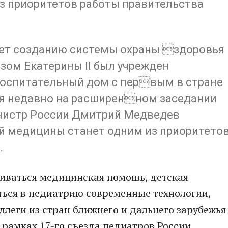
з приоритетов работы правительства
 лет созданию системы охраны здоровья
казом Екатерины II был учрежден
оспитательный дом с первым в стране
ая недавно на расширенном заседании
нистр России Дмитрий Медведев
ой медицины станет одним из приоритето
.
виваться медицинская помощь, детская
ться в педиатрию современные технологии,
ллеги из стран ближнего и дальнего зарубежья
 рамках 17-го съезда педиатров России.