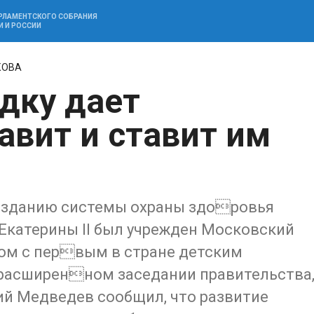
АРЛАМЕНТСКОГО СОБРАНИЯ
И И РОССИИ
КОВА
дку дает
авит и ставит им
 созданию системы охраны здоровья
м Екатерины II был учрежден Московский
ом с первым в стране детским
 расширенном заседании правительства
й Медведев сообщил, что развитие