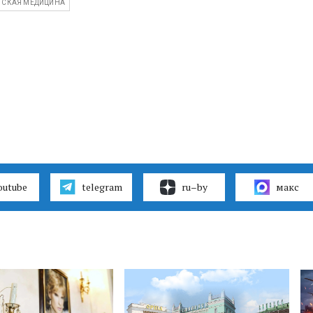
ТСКАЯ МЕДИЦИНА
outube
telegram
ru–by
макс