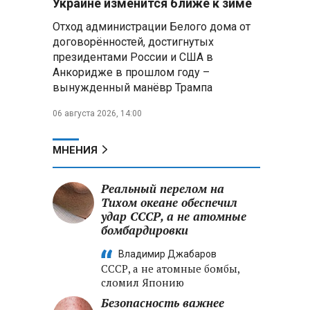
Украине изменится ближе к зиме
летательных аппаратов
Отход администрации Белого дома от
договорённостей, достигнутых
Президент Алжира готовится
президентами России и США в
к визиту в Беларусь — МИД
Алжира
Анкоридже в прошлом году –
вынужденный манёвр Трампа
Лантратова: судьба около
06 августа 2026, 14:00
300 жителей Курской области,
попавших в плен после
вторжения боевиков, остается
МНЕНИЯ
неизвестной
Реальный перелом на
Второй энергоблок БелАЭС
вновь вышел на номинальную
Тихом океане обеспечил
мощность после диагностики
удар СССР, а не атомные
оборудования
бомбардировки
Владимир Джабаров
СССР, а не атомные бомбы,
сломил Японию
Безопасность важнее