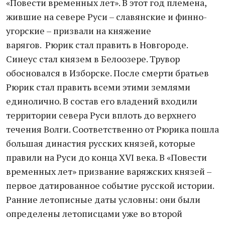
«Повести временных лет». В этот год племена,
жившие на севере Руси – славянские и финно-
угорские – призвали на княжение
варягов. Рюрик стал править в Новгороде.
Синеус стал князем в Белоозере. Трувор
обосновался в Изборске. После смерти братьев
Рюрик стал править всеми этими землями
единолично. В состав его владений входили
территории севера Руси вплоть до верхнего
течения Волги. Соответственно от Рюрика пошла
большая династия русских князей, которые
правили на Руси до конца ХVI века. В «Повести
временных лет» призвание варяжских князей –
первое датированное событие русской истории.
Ранние летописные даты условны: они были
определены летописцами уже во второй