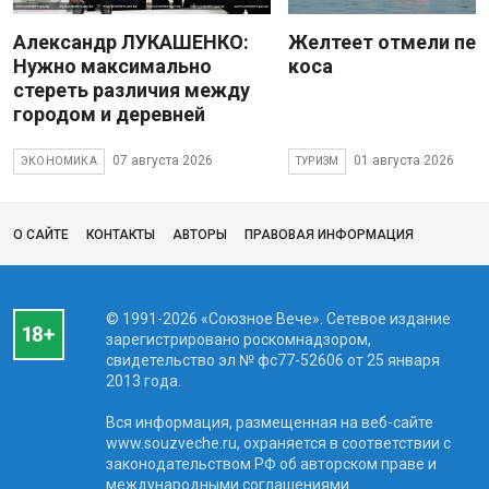
Александр ЛУКАШЕНКО:
Желтеет отмели пес
Нужно максимально
коса
стереть различия между
городом и деревней
07 августа 2026
01 августа 2026
ЭКОНОМИКА
ТУРИЗМ
О САЙТЕ
КОНТАКТЫ
АВТОРЫ
ПРАВОВАЯ ИНФОРМАЦИЯ
© 1991-2026 «Союзное Вече». Сетевое издание
зарегистрировано роскомнадзором,
свидетельство эл № фc77-52606 от 25 января
2013 года.
Вся информация, размещенная на веб-сайте
www.souzveche.ru, охраняется в соответствии с
законодательством РФ об авторском праве и
международными соглашениями.