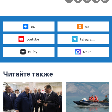
вк
ок
youtube
telegram
ru–by
макс
Читайте также