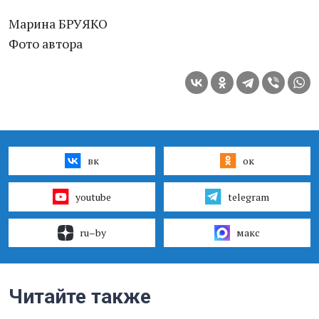
Марина БРУЯКО
Фото автора
вк
ок
youtube
telegram
ru–by
макс
Читайте также