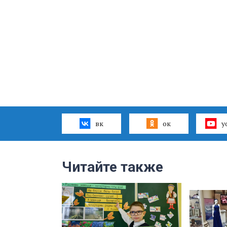
вк
ок
y
Читайте также