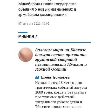
Минобороны РФ: при
Минобороны глава государства
освобождении Анискино ВСУ
объявил о новых назначениях в
понесли большие потери, часть
армейском командовании
военных сдалась в плен
07 августа 2026, 16:02
Александр Лукашенко:
Россияне «услышали батьку» и
скупают пустующие дома в
МНЕНИЯ
белорусских деревнях
Залогом мира на Кавказе
должно стать признание
грузинской стороной
независимости Абхазии и
Южной Осетии
Елена Перминова
Исполняется 18 лет со дня
трагических событий августа
2008 года, когда в результате
преступных действий
тогдашнего руководства в
Тбилиси пролилась кровь