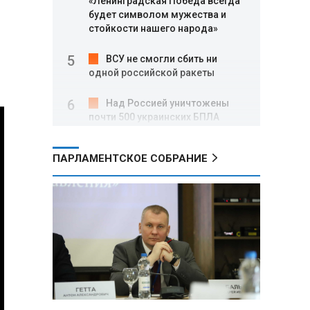
«Ленинградская Победа всегда
будет символом мужества и
стойкости нашего народа»
ВСУ не смогли сбить ни
одной российской ракеты
Над Россией уничтожены
почти 500 украинских БПЛА
Вячеслав Володин: в августе
ПАРЛАМЕНТСКОЕ СОБРАНИЕ
заработали нормы,
направленные на стабилизацию
на топливном рынке, и новые
меры поддержки участников
СВО
Александр Лукашенко о
торговых сетях: Почему к
сельчанам вышли только
единицы?