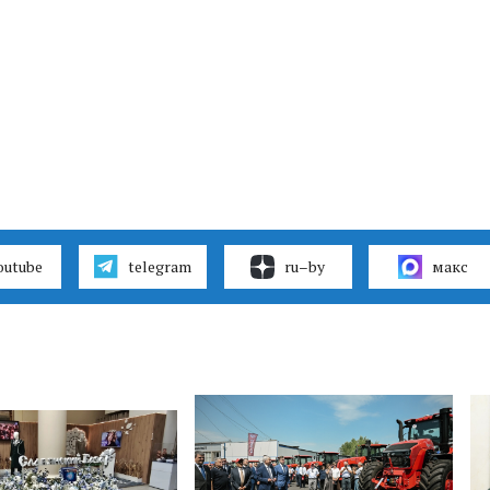
outube
telegram
ru–by
макс