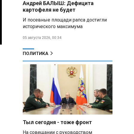
Андрей БАЛЫШ: Дефицита
Премьер Литвы призвал не
картофеля не будет
пугать людей угрозой со
стороны РФ
И посевные площади рапса достигли
исторического максимума
Александр Лукашенко
подарили белорусский бинокль,
05 августа 2026, 00:34
изготовленный по стандартам
НАТО
ПОЛИТИКА
В Белгородской области при
новых атаках ВСУ пострадали
еще четыре человека
Александр Лукашенко о
работе Белкоопсоюза: «Если это
так, это жуть»
Минск возглавил рейтинг
самых популярных зарубежных
Тыл сегодня - тоже фронт
городов у российских туристов
На совещании с руководством