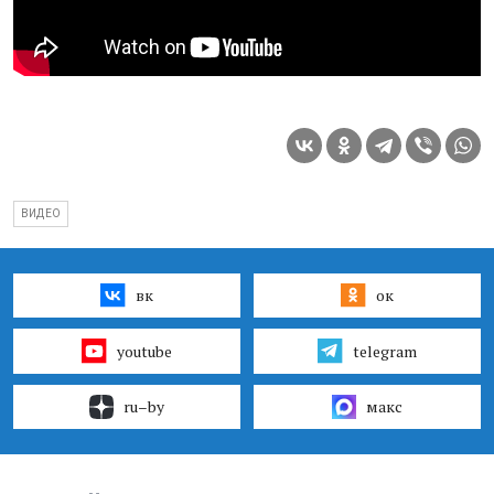
ВИДЕО
вк
ок
youtube
telegram
ru–by
макс