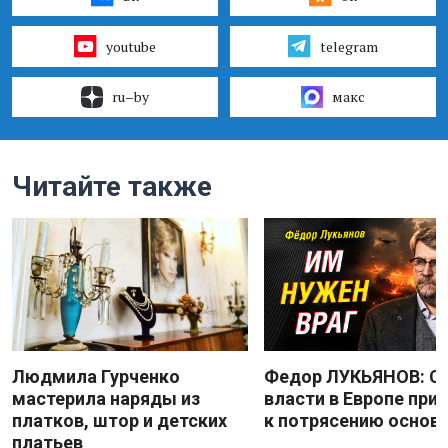
youtube
telegram
ru–by
макс
Читайте также
Людмила Гурченко
Федор ЛУКЬЯНОВ: С
мастерила наряды из
власти в Европе при
платков, штор и детских
к потрясению основ
платьев