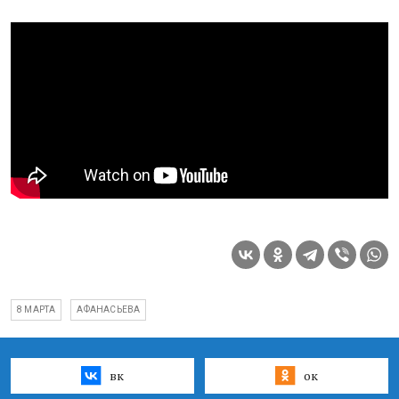
8 МАРТА
АФАНАСЬЕВА
вк
ок