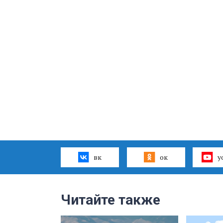
вк
ок
y
Читайте также