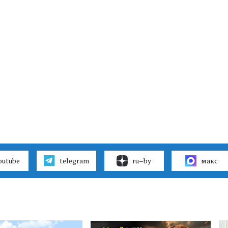
outube
telegram
ru–by
макс