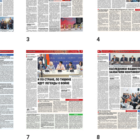
3
4
7
8