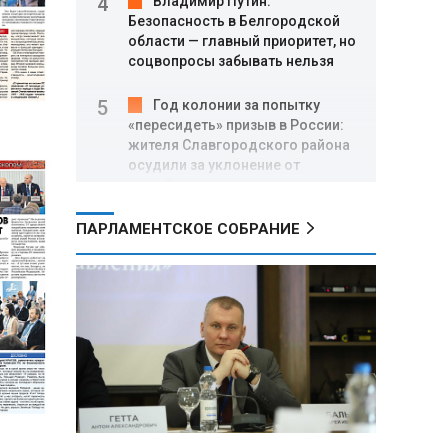
Владимир Путин:
Безопасность в Белгородской
области — главный приоритет, но
соцвопросы забывать нельзя
Год колонии за попытку
«пересидеть» призыв в России:
жителя Славгородского района
осудили за уклонение от
службы
ПАРЛАМЕНТСКОЕ СОБРАНИЕ
В Свердловской области
взорван автомобиль директора
производителя дронов «Упырь»
Российские пловцы
выиграли все золотые медали
первого дня Кубка мира по
зимнему плаванию
Александр Новак:
Независимые АЗС начнут