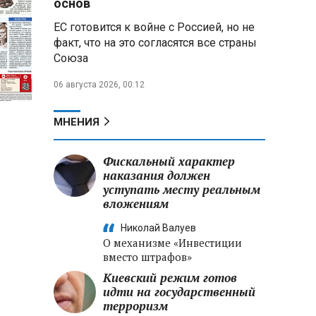
основ
ЕС готовится к войне с Россией, но не
Владимир Путин запросил у
факт, что на это согласятся все страны
военного командования оценки
Союза
обстановки на линии боевого
соприкосновения
06 августа 2026, 00:12
Владимир Путин провел
крупные кадровые
МНЕНИЯ
перестановки в командовании
СВО и Минобороны
Фискальный характер
наказания должен
Минобороны РФ: новые
уступать месту реальным
военно-строительные
вложениям
подразделения будут возводить
стратегические объекты по всей
Николай Валуев
стране
О механизме «Инвестиции
вместо штрафов»
Киевский режим готов
идти на государственный
терроризм