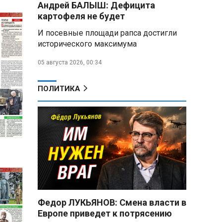
Андрей БАЛЫШ: Дефицита
снабжать топливом через
региональных операторов
картофеля не будет
И посевные площади рапса достигли
Беларусь и Россия
исторического максимума
усиливают сотрудничество по
реализации Целей устойчивого
05 августа 2026, 00:34
развития
Минобороны РФ:
ПОЛИТИКА
Освобождены Зарница и
Рыжевка
Строительство крупнейшего
логцентра Wildberries в
Беларуси идет с опережением
графика
Вячеслав Володин:
Противодействие
мошенничеству и миграционная
Федор ЛУКЬЯНОВ: Смена власти в
политика — приоритеты работы
Европе приведет к потрясению
Госдумы