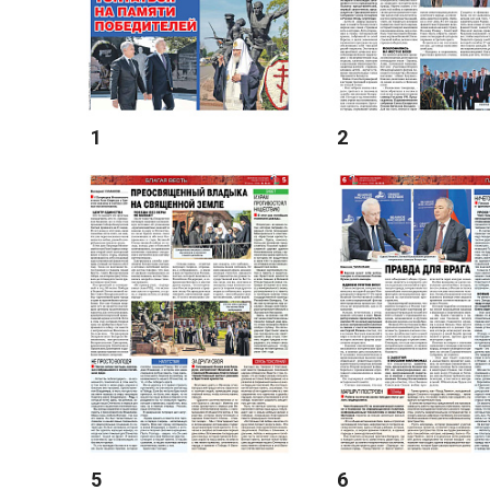
1
2
5
6