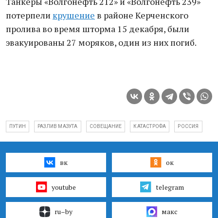
Танкеры «Волгонефть 212» и «Волгонефть 239»
потерпели
крушение
в районе Керченского
пролива во время шторма 15 декабря, были
эвакуированы 27 моряков, один из них погиб.
ПУТИН
РАЗЛИВ МАЗУТА
СОВЕЩАНИЕ
КАТАСТРОФА
РОССИЯ
вк
ок
youtube
telegram
ru–by
макс