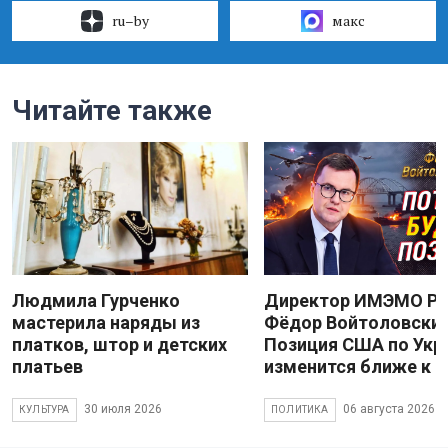
ru–by
макс
Читайте также
Людмила Гурченко
Директор ИМЭМО Р
мастерила наряды из
Фёдор Войтоловский
платков, штор и детских
Позиция США по Укр
платьев
изменится ближе к 
30 июля 2026
06 августа 2026
КУЛЬТУРА
ПОЛИТИКА