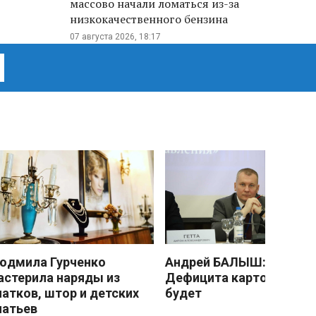
массово начали ломаться из-за
низкокачественного бензина
07 августа 2026, 18:17
юдмила Гурченко
Андрей БАЛЫШ:
астерила наряды из
Дефицита картофеля не
латков, штор и детских
будет
латьев