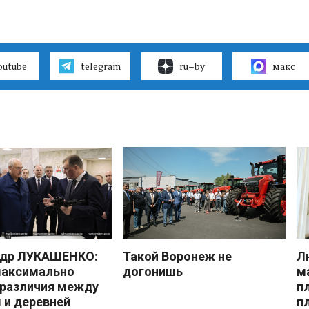
outube
telegram
ru–by
макс
ндр ЛУКАШЕНКО:
Такой Воронеж не
Л
максимально
догонишь
м
 различия между
п
 и деревней
п