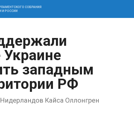
АРЛАМЕНТСКОГО СОБРАНИЯ
И И РОССИИ
ддержали
 Украине
ить западным
ритории РФ
 Нидерландов Кайса Оллонгрен