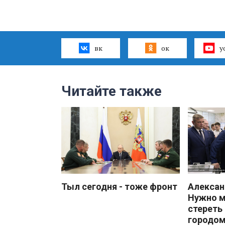
вк
ок
y
Читайте также
Тыл сегодня - тоже фронт
Алекса
Нужно 
стереть
городом