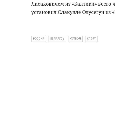
Лисаковичем из «Балтики» всего ч
установил Олакунле Олусегун из 
РОССИЯ
БЕЛАРУСЬ
ФУТБОЛ
СПОРТ