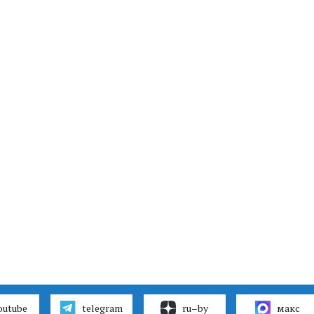
outube
telegram
ru–by
макс