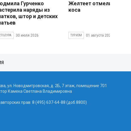
юдмила Гурченко
Желтеет отмели песчан
астерила наряды из
коса
латков, штор и детских
латьев
30 июля 2026
01 августа 2026
УЛЬТУРА
ТУРИЗМ
ИЯ
ква, ул. Новодмитровская, д. 2Б, 7 этаж, помещение 701
ктор Камека Светлана Владимировна
вторских прав: 8 (495) 637-64-88 (доб.8800)