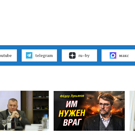
outube
telegram
ru–by
макс