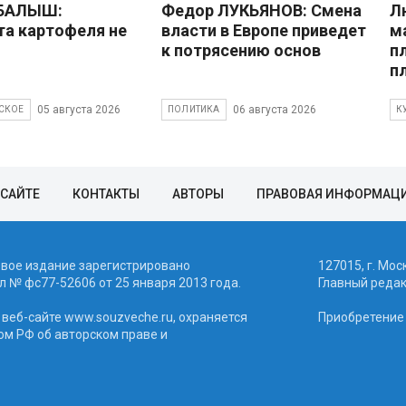
 БАЛЫШ:
Федор ЛУКЬЯНОВ: Смена
Л
а картофеля не
власти в Европе приведет
м
к потрясению основ
п
п
05 августа 2026
06 августа 2026
СКОЕ
ПОЛИТИКА
К
 САЙТЕ
КОНТАКТЫ
АВТОРЫ
ПРАВОВАЯ ИНФОРМАЦ
евое издание зарегистрировано
127015, г. Мос
 № фc77-52606 от 25 января 2013 года.
Главный реда
веб-сайте www.souzveche.ru, охраняется
Приобретение а
ом РФ об авторском праве и