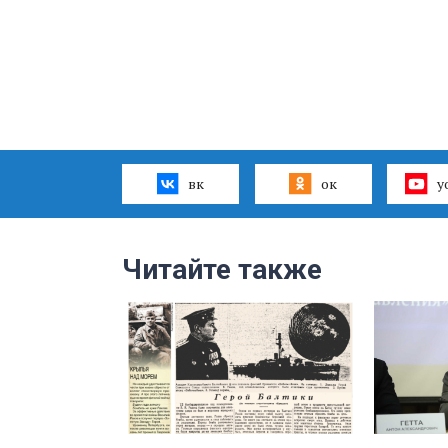
вк
ок
y
Читайте также