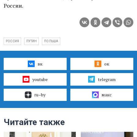
России.
РОССИЯ
ПУТИН
ПОЛЬША
вк
ок
youtube
telegram
ru–by
макс
Читайте также