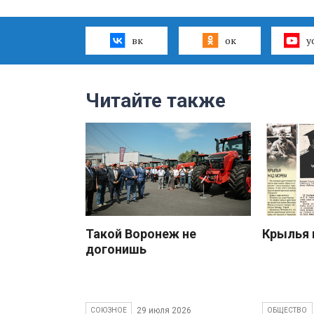
вк
ок
y
Читайте также
Такой Воронеж не
Крылья 
догонишь
29 июля 2026
СОЮЗНОЕ
ОБЩЕСТВО