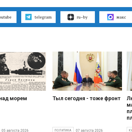
outube
telegram
ru–by
макс
над морем
Тыл сегодня - тоже фронт
Л
м
п
п
05 августа 2026
07 августа 2026
ПОЛИТИКА
К