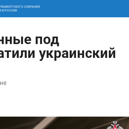
АРЛАМЕНТСКОГО СОБРАНИЯ
И И РОССИИ
нные под
атили украинский
не