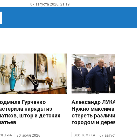
07 августа 2026, 21:19
юдмила Гурченко
Александр ЛУКАШЕНКО
астерила наряды из
Нужно максимально
латков, штор и детских
стереть различия межд
латьев
городом и деревней
30 июля 2026
07 августа 2026
УЛЬТУРА
ЭКОНОМИКА