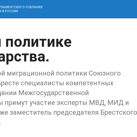
АРЛАМЕНТСКОГО СОБРАНИЯ
И И РОССИИ
 политике
арства.
ой миграционной политики Союзного
в Бресте специалисты компетентных
едании Межгосударственной
 примут участие эксперты МВД, МИД и
кже заместитель председателя Брестског
.