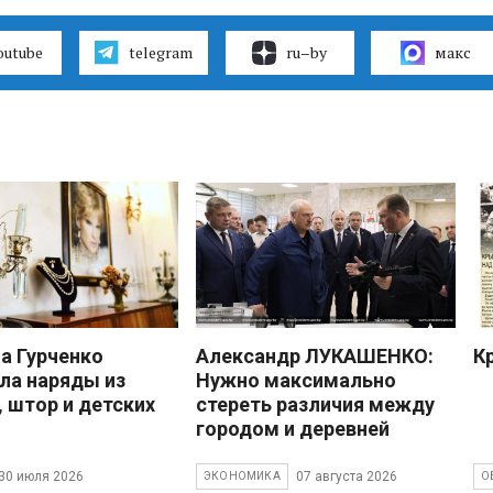
outube
telegram
ru–by
макс
 Гурченко
Александр ЛУКАШЕНКО:
К
ла наряды из
Нужно максимально
, штор и детских
стереть различия между
городом и деревней
30 июля 2026
07 августа 2026
ЭКОНОМИКА
О