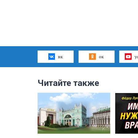
вк
ок
y
Читайте также