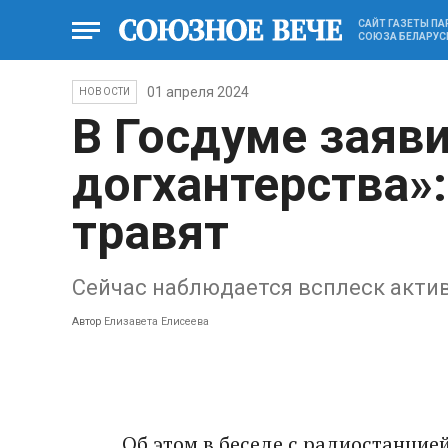
САЙТ ГАЗЕТЫ П
СОЮЗА БЕЛАРУС
01 апреля 2024
НОВОСТИ
В Госдуме заяв
догхантерства»
травят
Сейчас наблюдается всплеск акт
Автор
Елизавета Елисеева
Об этом в беседе с радиостанцие