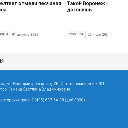
елтеет отмели песчаная
Такой Воронеж не
оса
догонишь
01 августа 2026
29 июля 2026
УРИЗМ
СОЮЗНОЕ
ИЯ
ква, ул. Новодмитровская, д. 2Б, 7 этаж, помещение 701
ктор Камека Светлана Владимировна
вторских прав: 8 (495) 637-64-88 (доб.8800)