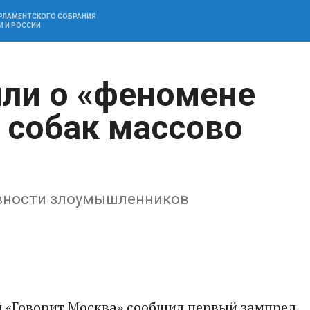
АРЛАМЕНТСКОГО СОБРАНИЯ
И И РОССИИ
или о «феномене
: собак массово
ивности злоумышленников
й «Говорит Москва» сообщил первый зампред