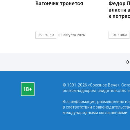
Вагончик тронется
Федор Л
власти 
к потря
03 августа 2026
ОБЩЕСТВО
ПОЛИТИКА
О
© 1991-2026 «Союзное Вече». Сет
роскомнадзором, свидетельство эл
Вся информация, размещенная на 
в соответствии с законодательств
международными соглашениями.