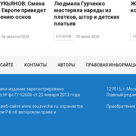
УКЬЯНОВ: Смена
Людмила Гурченко
Ж
в Европе приведет
мастерила наряды из
к
сению основ
платков, штор и детских
платьев
06 августа 2026
30 июля 2026
КУЛЬТУРА
Т
 САЙТЕ
КОНТАКТЫ
АВТОРЫ
ПРАВОВАЯ ИНФОРМАЦ
евое издание зарегистрировано
127015, г. Мос
 № фc77-52606 от 25 января 2013 года.
Главный реда
веб-сайте www.souzveche.ru, охраняется
Приобретение а
ом РФ об авторском праве и