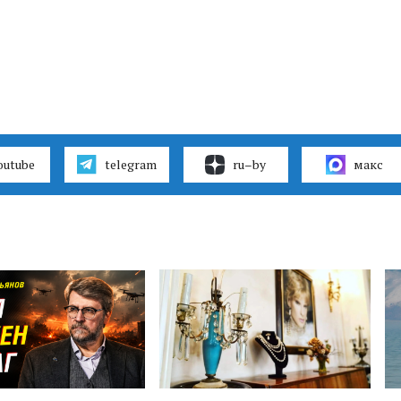
outube
telegram
ru–by
макс