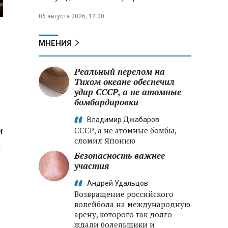
06 августа 2026, 14:00
МНЕНИЯ
Реальный перелом на
Тихом океане обеспечил
удар СССР, а не атомные
бомбардировки
Владимир Джабаров
и
СССР, а не атомные бомбы,
сломил Японию
м
Безопасность важнее
участия
Андрей Удальцов
Возвращение российского
волейбола на международную
арену, которого так долго
ждали болельщики и