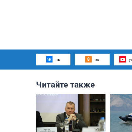
вк
ок
y
Читайте также