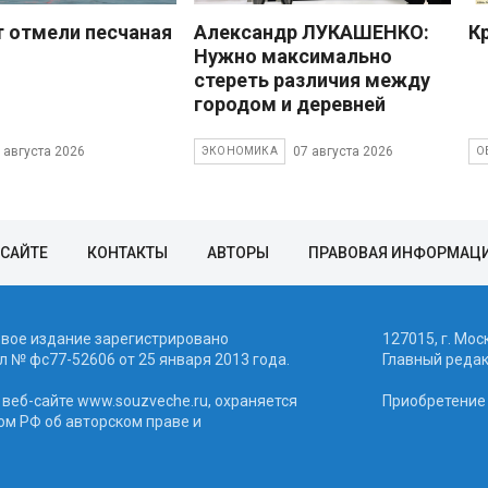
 отмели песчаная
Александр ЛУКАШЕНКО:
К
Нужно максимально
стереть различия между
городом и деревней
 августа 2026
07 августа 2026
ЭКОНОМИКА
О
 САЙТЕ
КОНТАКТЫ
АВТОРЫ
ПРАВОВАЯ ИНФОРМАЦ
евое издание зарегистрировано
127015, г. Мос
 № фc77-52606 от 25 января 2013 года.
Главный реда
веб-сайте www.souzveche.ru, охраняется
Приобретение а
ом РФ об авторском праве и