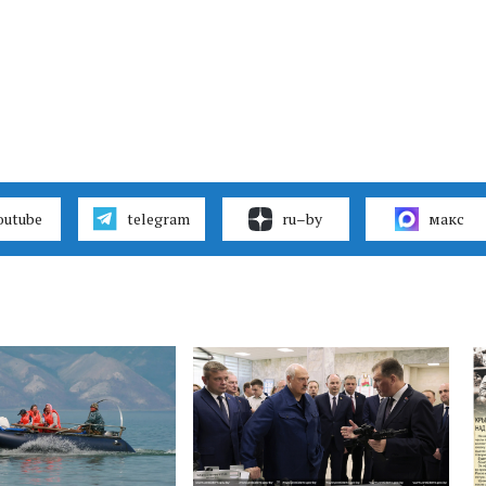
outube
telegram
ru–by
макс