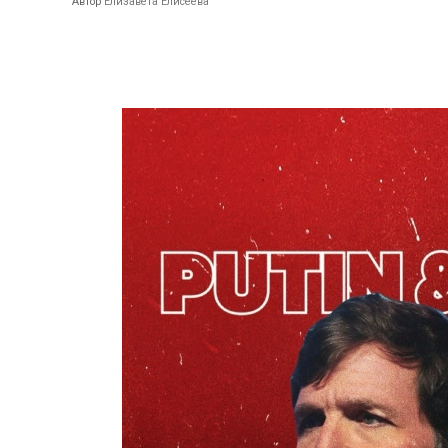
Автор
Елизавета Елисеева