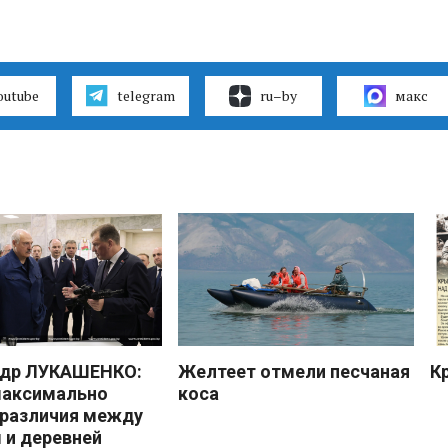
outube
telegram
ru–by
макс
ндр ЛУКАШЕНКО:
Желтеет отмели песчаная
К
максимально
коса
 различия между
 и деревней