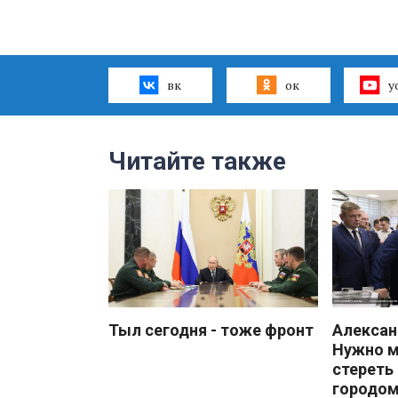
вк
ок
y
Читайте также
Тыл сегодня - тоже фронт
Алекса
Нужно 
стереть
городом