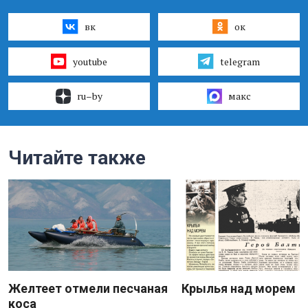
вк
ок
youtube
telegram
ru–by
макс
Читайте также
Желтеет отмели песчаная
Крылья над морем
коса