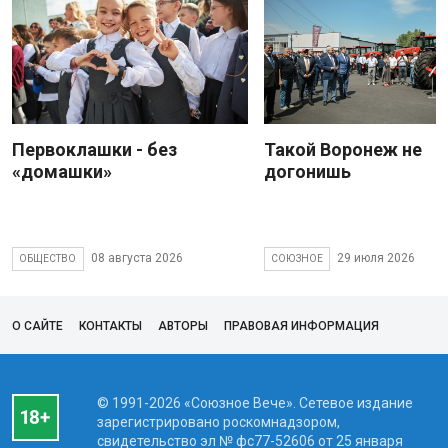
Первоклашки - без
Такой Воронеж не
«домашки»
догонишь
08 августа 2026
29 июля 2026
ОБЩЕСТВО
СОЮЗНОЕ
О САЙТЕ
КОНТАКТЫ
АВТОРЫ
ПРАВОВАЯ ИНФОРМАЦИЯ
© 1991-2026 «Союзное Вече». Сетевое издание
зарегистрировано роскомнадзором,
свидетельство эл № фc77-52606 от 25 января