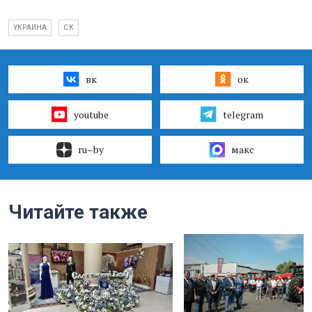
УКРАИНА
СК
вк
ок
youtube
telegram
ru–by
макс
Читайте также