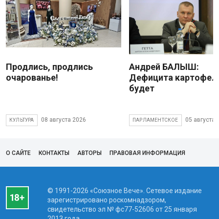
Продлись, продлись
Андрей БАЛЫШ:
очарованье!
Дефицита картофеля
будет
08 августа 2026
05 августа 
КУЛЬТУРА
ПАРЛАМЕНТСКОЕ
О САЙТЕ
КОНТАКТЫ
АВТОРЫ
ПРАВОВАЯ ИНФОРМАЦИЯ
© 1991-2026 «Союзное Вече». Сетевое издание
зарегистрировано роскомнадзором,
свидетельство эл № фc77-52606 от 25 января
2013 года.