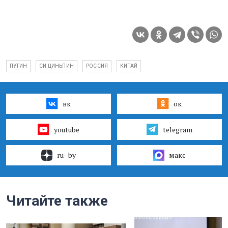
ПУТИН
СИ ЦИНЬПИН
РОССИЯ
КИТАЙ
вк
ок
youtube
telegram
ru–by
макс
Читайте также