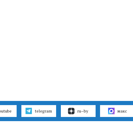
outube
telegram
ru–by
макс