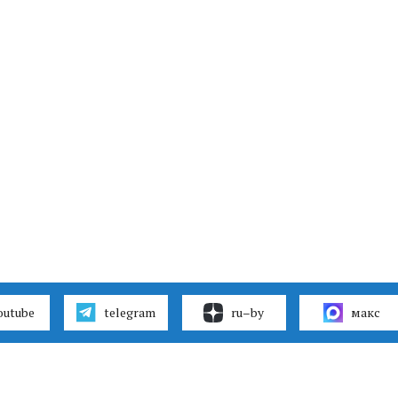
outube
telegram
ru–by
макс