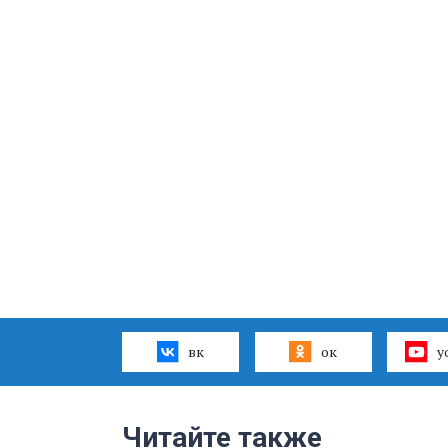
вк
ок
y
Читайте также