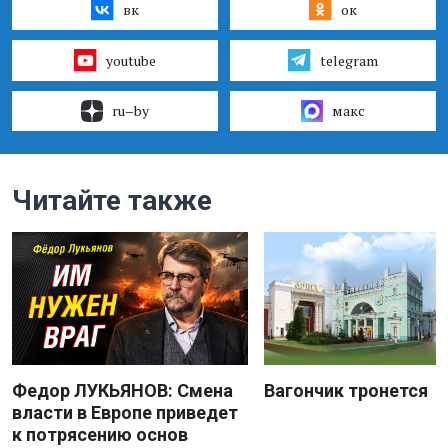
вк
ок
youtube
telegram
ru–by
макс
Читайте также
Федор ЛУКЬЯНОВ: Смена
Вагончик тронется
власти в Европе приведет
к потрясению основ