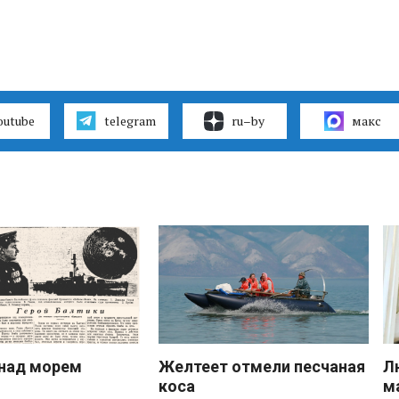
outube
telegram
ru–by
макс
над морем
Желтеет отмели песчаная
Л
коса
м