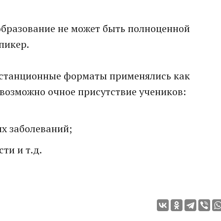
образование не может быть полноценной
пикер.
дистанционные форматы применялись как
евозможно очное присутствие учеников:
х заболеваний;
ти и т.д.