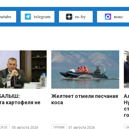
outube
telegram
ru–by
макс
 БАЛЫШ:
Желтеет отмели песчаная
А
а картофеля не
коса
Н
с
г
05 августа 2026
01 августа 2026
СКОЕ
ТУРИЗМ
Э