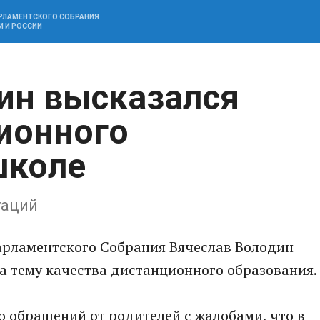
АРЛАМЕНТСКОГО СОБРАНИЯ
И И РОССИИ
ин высказался
ионного
школе
уаций
арламентского Собрания Вячеслав Володин
а тему качества дистанционного образования.
о обращений от родителей с жалобами, что в