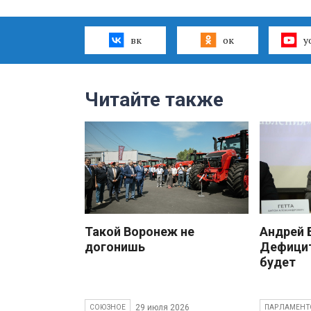
вк
ок
y
Читайте также
Такой Воронеж не
Андрей
догонишь
Дефицит
будет
29 июля 2026
СОЮЗНОЕ
ПАРЛАМЕНТ