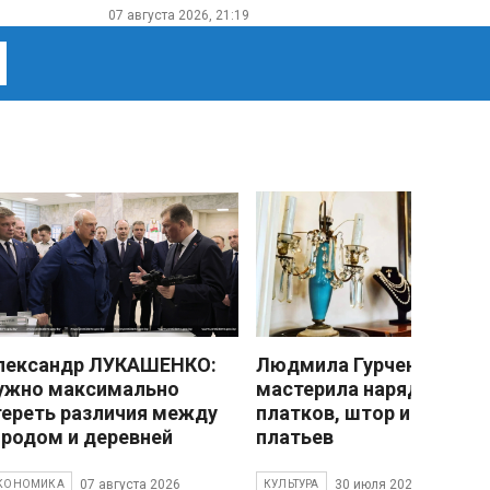
07 августа 2026, 21:19
лександр ЛУКАШЕНКО:
Людмила Гурченко
ужно максимально
мастерила наряды из
тереть различия между
платков, штор и детски
ородом и деревней
платьев
07 августа 2026
30 июля 2026
КОНОМИКА
КУЛЬТУРА