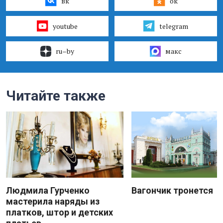
вк
ок
youtube
telegram
ru–by
макс
Читайте также
Людмила Гурченко
Вагончик тронется
мастерила наряды из
платков, штор и детских