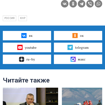
РОССИЯ
КНР
вк
ок
youtube
telegram
ru–by
макс
Читайте также