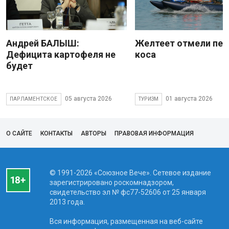
Андрей БАЛЫШ:
Желтеет отмели пес
Дефицита картофеля не
коса
будет
05 августа 2026
01 августа 2026
ПАРЛАМЕНТСКОЕ
ТУРИЗМ
О САЙТЕ
КОНТАКТЫ
АВТОРЫ
ПРАВОВАЯ ИНФОРМАЦИЯ
© 1991-2026 «Союзное Вече». Сетевое издание
зарегистрировано роскомнадзором,
свидетельство эл № фc77-52606 от 25 января
2013 года.
Вся информация, размещенная на веб-сайте