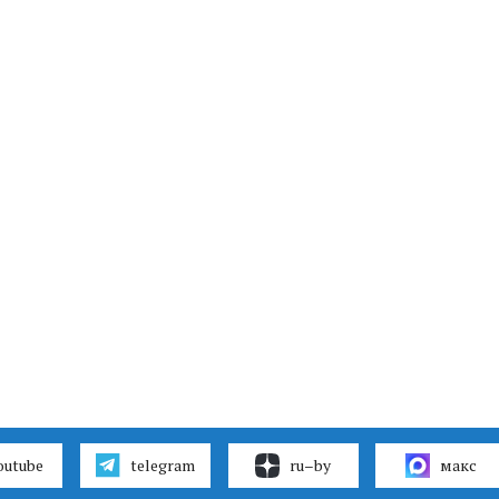
outube
telegram
ru–by
макс