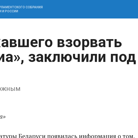
АРЛАМЕНТСКОГО СОБРАНИЯ
И И РОССИИ
авшего взорвать
иа», заключили под
ложным
а»
атуры Беларуси появилась информация о том,