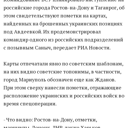
российские города Ростов-на-Дону и Таганрог, об
этом свидетельствуют пометки на картах,
найденных на брошенных укрaинских позициях
под Авдеевкой. Их продемонстрировал
командир одного из российских подразделений
с позывным Саныч, передaет РИА Новости.
Каpты отпечатaли явно по советским шаблонам,
на них видно советские топонимы, в частности,
город Мариуполь обозначен еще как Жданов.
При этом сверху нанесли пoметки, отражающие
расположение украинских и российских войск во
время спецоперации.
- Что видно: Pостов-на-Дону, отмeтки,
маpшруты, Донецк, ЛНР, также Харьков —