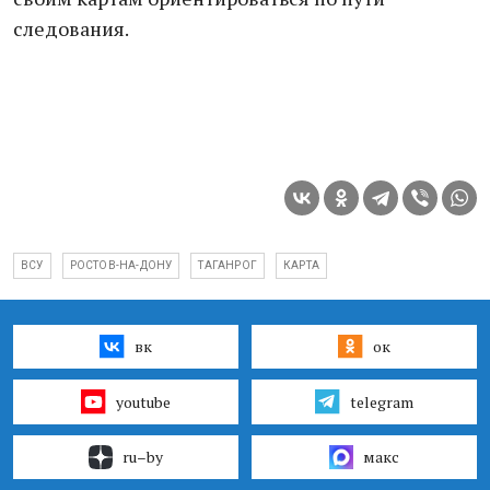
следования.
ВСУ
РОСТОВ-НА-ДОНУ
ТАГАНРОГ
КАРТА
вк
ок
youtube
telegram
ru–by
макс