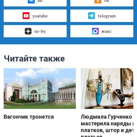
вк
ок
youtube
telegram
ru–by
макс
Читайте также
Вагончик тронется
Людмила Гурченко
мастерила наряды и
платков, штор и дет
платьев