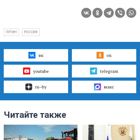
ПУТИН
РОССИЯ
вк
ок
youtube
telegram
ru–by
макс
Читайте также