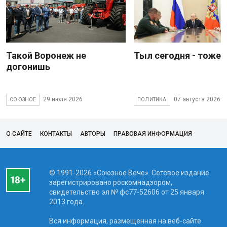
Такой Воронеж не
Тыл сегодня - тоже 
догонишь
29 июля 2026
07 августа 2026
СОЮЗНОЕ
ПОЛИТИКА
О САЙТЕ
КОНТАКТЫ
АВТОРЫ
ПРАВОВАЯ ИНФОРМАЦИЯ
© 1991-2026 «Союзное Вече». Сетевое издание
зарегистрировано роскомнадзором,
свидетельство эл № фc77-52606 от 25 января
2013 года.
Вся информация, размещенная на веб-сайте