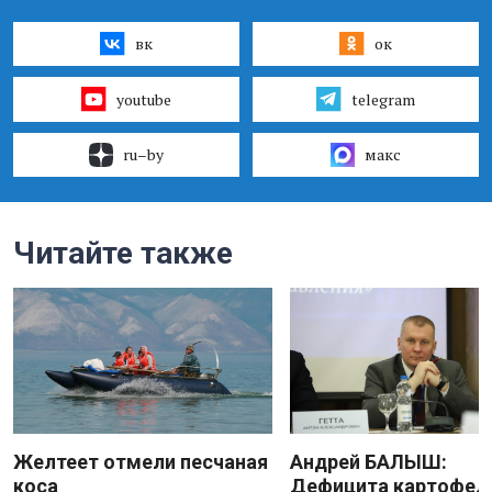
вк
ок
youtube
telegram
ru–by
макс
Читайте также
Желтеет отмели песчаная
Андрей БАЛЫШ:
коса
Дефицита картофеля