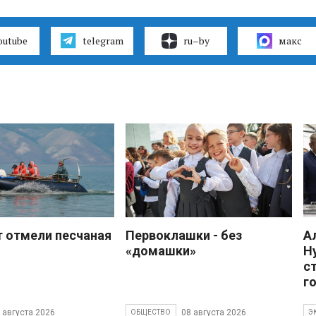
outube
telegram
ru–by
макс
 отмели песчаная
Первоклашки - без
А
«домашки»
Н
с
г
 августа 2026
08 августа 2026
ОБЩЕСТВО
Э