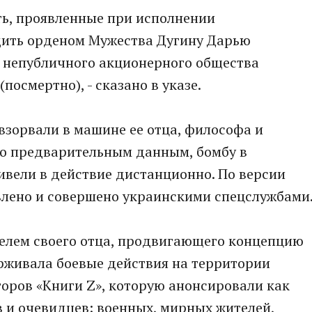
ть, проявленные при исполнении
дить орденом Мужества Дугину Дарью
 непубличного акционерного общества
посмертно), - сказано в указе.
 взорвали в машине ее отца, философа и
По предварительным данным, бомбу в
ривели в действие дистанционно. По версии
влено и совершено украинскими спецслужбами
елем своего отца, продвигающего концепцию
рживала боевые действия на территории
торов «Книги Z», которую анонсировали как
в и очевидцев: военных, мирных жителей,