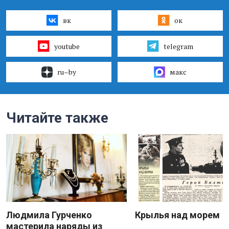
вк
ок
youtube
telegram
ru–by
макс
Читайте также
Людмила Гурченко
Крылья над морем
мастерила наряды из