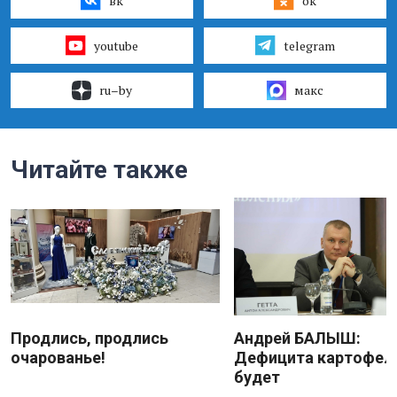
вк
ок
youtube
telegram
ru–by
макс
Читайте также
Продлись, продлись
Андрей БАЛЫШ:
очарованье!
Дефицита картофеля
будет