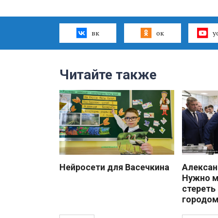
вк
ок
y
Читайте также
Нейросети для Васечкина
Алекса
Нужно 
стереть
городом