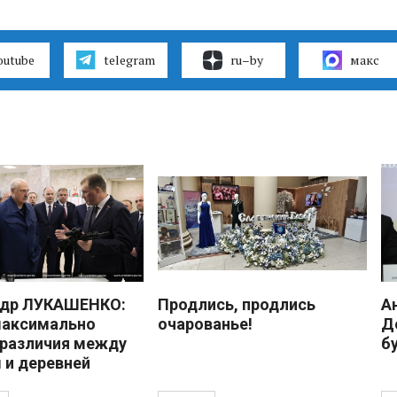
outube
telegram
ru–by
макс
ндр ЛУКАШЕНКО:
Продлись, продлись
А
максимально
очарованье!
Д
 различия между
б
 и деревней