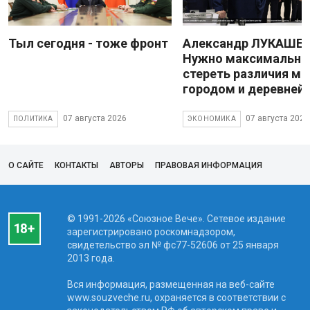
Тыл сегодня - тоже фронт
Александр ЛУКАШЕН
Нужно максимально
стереть различия м
городом и деревней
07 августа 2026
07 августа 2026
ПОЛИТИКА
ЭКОНОМИКА
О САЙТЕ
КОНТАКТЫ
АВТОРЫ
ПРАВОВАЯ ИНФОРМАЦИЯ
© 1991-2026 «Союзное Вече». Сетевое издание
зарегистрировано роскомнадзором,
свидетельство эл № фc77-52606 от 25 января
2013 года.
Вся информация, размещенная на веб-сайте
www.souzveche.ru, охраняется в соответствии с