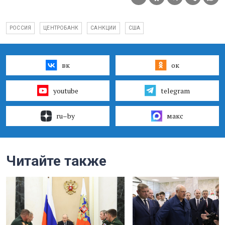
РОССИЯ
ЦЕНТРОБАНК
САНКЦИИ
США
вк
ок
youtube
telegram
ru–by
макс
Читайте также