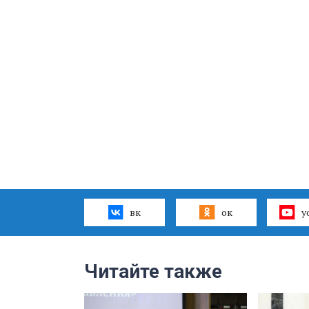
вк
ок
y
Читайте также