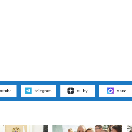
outube
telegram
ru–by
макс