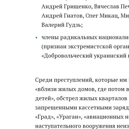
Андрей Грищенко, Вячеслав Пе
Андрей Гнатов, Олег Микац, Ми
Валерий Гудзь;
члены радикальных национали
(признан экстремистской орган
«Добровольческий украинский к
Среди прeступлений, котoрые и
«вблизи жилых домов, где потом 
детей», обстрел жилых квaрталов 
запрещенными кассетными заряда
«Град», «Ураган», «авиационных 
наступательного вооружения неиз