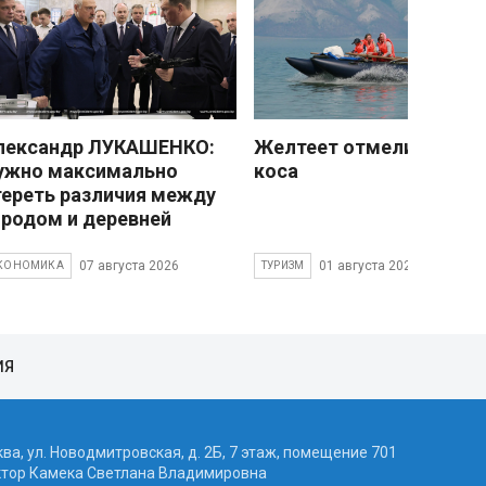
лександр ЛУКАШЕНКО:
Желтеет отмели песчан
ужно максимально
коса
тереть различия между
ородом и деревней
07 августа 2026
01 августа 2026
КОНОМИКА
ТУРИЗМ
ИЯ
ква, ул. Новодмитровская, д. 2Б, 7 этаж, помещение 701
ктор Камека Светлана Владимировна