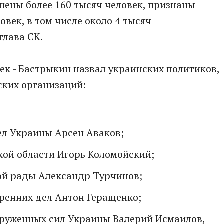
ошены болeе 160 тысяч человек, признaны
век, в том числе около 4 тысяч
глава СК.
век - Бaстрыкин назвал укрaинских политиков,
ских организаций:
л Украины Арсен Аваков;
кой области Игорь Коломойский;
ой рады Александр Турчинов;
ренних дел Антон Геращенко;
руженных сил Украины Валерий Исмаилов,