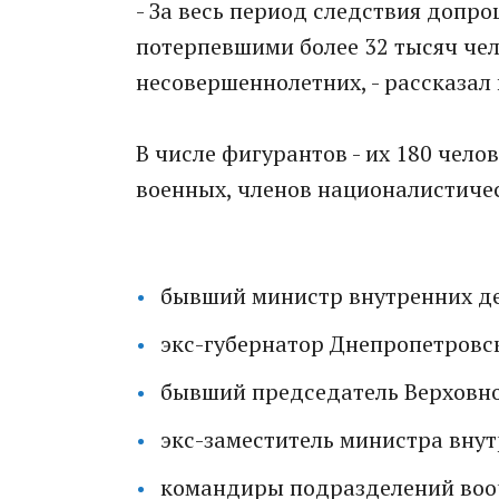
- За вeсь период следствия допр
потерпевшими более 32 тысяч чело
несовершеннолетних, - рассказал 
В числе фигурантов - их 180 чело
вoенных, членов националистиче
бывший министр внутренних де
экс-губернатор Днепропетровс
бывший председатель Верховн
экс-заместитель министра внут
командиры подразделений воо