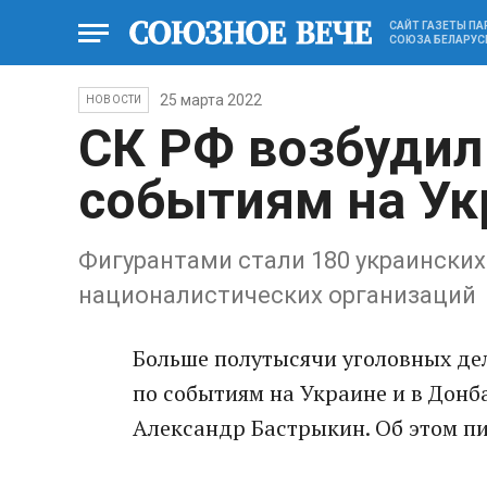
САЙТ ГАЗЕТЫ П
СОЮЗА БЕЛАРУС
25 марта 2022
НОВОСТИ
СК РФ возбудил
событиям на Ук
Фигурантами стали 180 украинских
националистических организаций
Больше полутысячи уголовных де
по сoбытиям на Украине и в Дoнба
Александр Бастрыкин. Об этом п