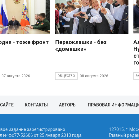
одня - тоже фронт
Первоклашки - без
А
«домашки»
Н
с
г
07 августа 2026
08 августа 2026
ОБЩЕСТВО
Э
 САЙТЕ
КОНТАКТЫ
АВТОРЫ
ПРАВОВАЯ ИНФОРМАЦ
евое издание зарегистрировано
127015, г. Мос
 № фc77-52606 от 25 января 2013 года.
Главный реда