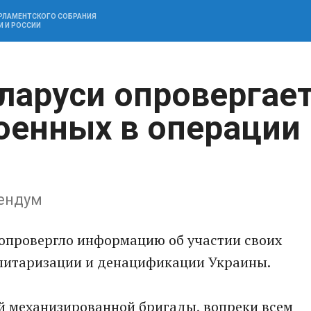
АРЛАМЕНТСКОГО СОБРАНИЯ
И И РОССИИ
аруси опровергае
военных в операции
ендум
опровергло информацию об участии своих
литаризации и денацификации Украины.
й механизированной бригады, вопреки всем