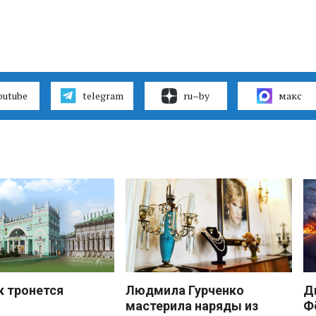
outube
telegram
ru–by
макс
к тронется
Людмила Гурченко
Д
мастерила наряды из
Ф