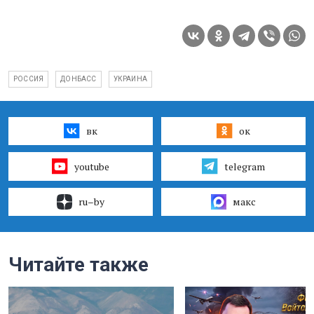
РОССИЯ
ДОНБАСС
УКРАИНА
вк
ок
youtube
telegram
ru–by
макс
Читайте также