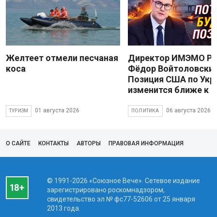
Желтеет отмели песчаная
Директор ИМЭМО Р
коса
Фёдор Войтоловский
Позиция США по Укр
изменится ближе к 
01 августа 2026
06 августа 2026
ТУРИЗМ
ПОЛИТИКА
О САЙТЕ
КОНТАКТЫ
АВТОРЫ
ПРАВОВАЯ ИНФОРМАЦИЯ
© 1991-2026 «Союзное Вече». Сетевое издание
зарегистрировано роскомнадзором,
свидетельство эл № фc77-52606 от 25 января
2013 года.