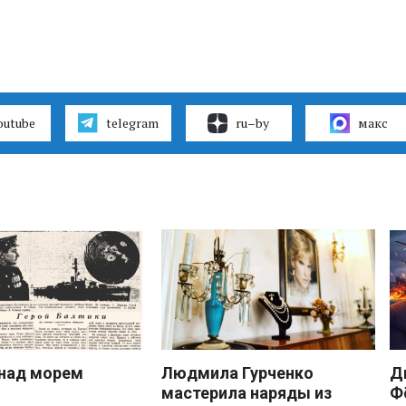
outube
telegram
ru–by
макс
над морем
Людмила Гурченко
Д
мастерила наряды из
Ф