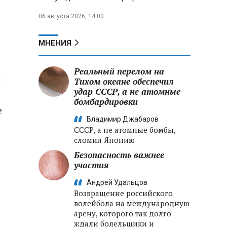
06 августа 2026, 14:00
МНЕНИЯ
Реальный перелом на
ы
Тихом океане обеспечил
удар СССР, а не атомные
бомбардировки
е
Владимир Джабаров
СССР, а не атомные бомбы,
сломил Японию
Безопасность важнее
участия
Андрей Удальцов
Возвращение российского
волейбола на международную
арену, которого так долго
ждали болельщики и