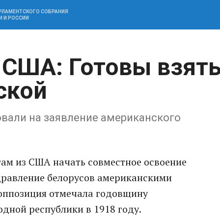
АРЛАМЕНТСКОГО СОБРАНИЯ
И И РОССИИ
 США: Готовы взят
ской
овали на заявление американского
ам из США начать совместное освоение
здравление белорусов американскими
 оппозиция отмечала годовщину
дной республики в 1918 году.