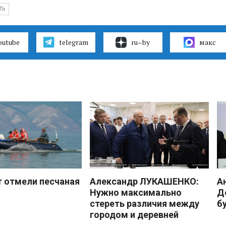
ТЬ
outube
telegram
ru–by
макс
 отмели песчаная
Александр ЛУКАШЕНКО:
А
Нужно максимально
Д
стереть различия между
б
городом и деревней