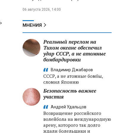
06 августа 2026, 14:00
ь
МНЕНИЯ
Реальный перелом на
Тихом океане обеспечил
удар СССР, а не атомные
бомбардировки
Владимир Джабаров
СССР, а не атомные бомбы,
сломил Японию
е
Безопасность важнее
участия
Андрей Удальцов
Возвращение российского
волейбола на международную
арену, которого так долго
ждали болельщики и