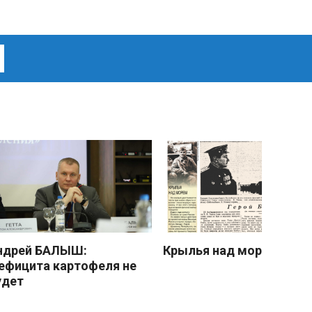
ндрей БАЛЫШ:
Крылья над морем
ефицита картофеля не
удет